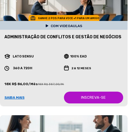
GANHE 2 POS PARA VOCE +1 PARA UM AMIGO
COM VIDEOAULAS
ADMINISTRAÇÃO DE CONFLITOS E GESTÃO DE NEGÓCIOS
LATO SENSU
100% EAD
360 A 720H
2 A 12 MESES
18X R$ 86,00/Mês
18X R$ 387,00/Mês
INSCREVA-SE
SAIBA MAIS