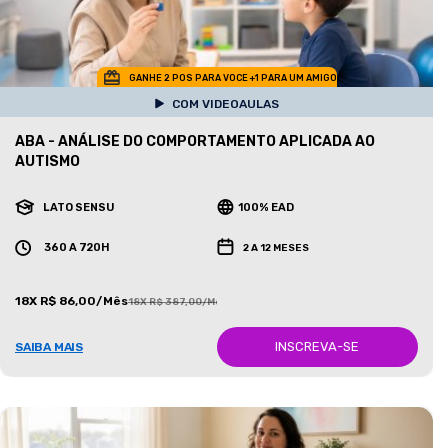
GANHE 2 POS PARA VOCE +1 PARA UM AMIGO
COM VIDEOAULAS
ABA - ANÁLISE DO COMPORTAMENTO APLICADA AO
AUTISMO
LATO SENSU
100% EAD
360 A 720H
2 A 12 MESES
18X R$ 86,00/Mês
18X R$ 387,00/Mês
INSCREVA-SE
SAIBA MAIS