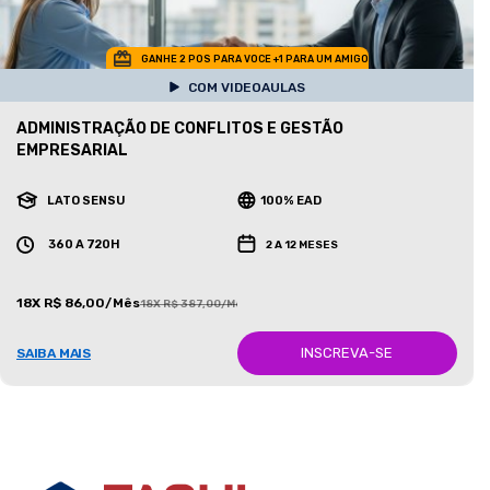
GANHE 2 POS PARA VOCE +1 PARA UM AMIGO
COM VIDEOAULAS
ADMINISTRAÇÃO DE CONFLITOS E GESTÃO
EMPRESARIAL
LATO SENSU
100% EAD
360 A 720H
2 A 12 MESES
18X R$ 86,00/Mês
18X R$ 387,00/Mês
INSCREVA-SE
SAIBA MAIS