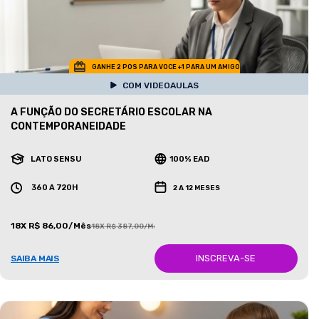
GANHE 2 POS PARA VOCE +1 PARA UM AMIGO
COM VIDEOAULAS
A FUNÇÃO DO SECRETÁRIO ESCOLAR NA
CONTEMPORANEIDADE
LATO SENSU
100% EAD
360 A 720H
2 A 12 MESES
18X R$ 86,00/Mês
18X R$ 387,00/Mês
INSCREVA-SE
SAIBA MAIS