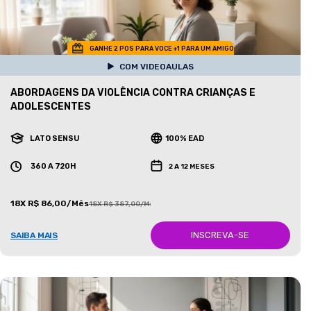
GANHE 2 POS PARA VOCE +1 PARA UM AMIGO
COM VIDEOAULAS
ABORDAGENS DA VIOLÊNCIA CONTRA CRIANÇAS E
ADOLESCENTES
LATO SENSU
100% EAD
360 A 720H
2 A 12 MESES
18X R$ 86,00/Mês
18X R$ 387,00/Mês
INSCREVA-SE
SAIBA MAIS