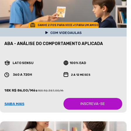
GANHE 2 POS PARA VOCE +1 PARA UM AMIGO
COM VIDEOAULAS
ABA - ANÁLISE DO COMPORTAMENTO APLICADA
LATO SENSU
100% EAD
360 A 720H
2 A 12 MESES
18X R$ 86,00/Mês
18X R$ 387,00/Mês
INSCREVA-SE
SAIBA MAIS