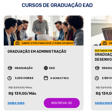
CURSOS DE GRADUAÇÃO EAD
GANHE 2 PÓS PARA VOCÊ +1 PARA UM AMIGO
GA
GRADUAÇÃO EM ADMINISTRAÇÃO
DESTAQUE PA
GRADUAÇ
DESENVO
GRADUAÇÃO
EAD
GRADU
3.200 HORAS
2.120 
8 SEMESTRES
R$ 329,00/Mês
R$ 329,0
R$ 139,00/Mês
R$ 139,
INSCREVA-SE
SAIBA MAIS
SAIBA MAIS