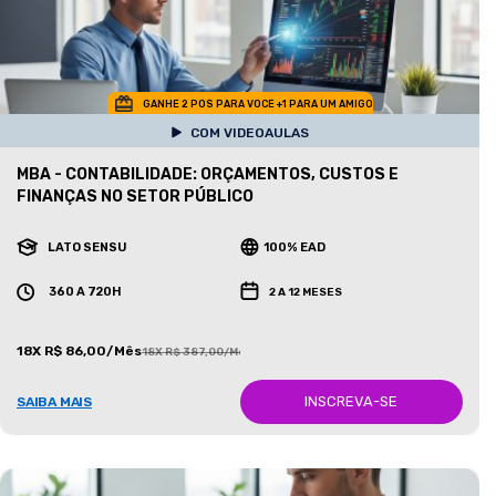
GANHE 2 POS PARA VOCE +1 PARA UM AMIGO
COM VIDEOAULAS
MBA - CONTABILIDADE: ORÇAMENTOS, CUSTOS E
FINANÇAS NO SETOR PÚBLICO
LATO SENSU
100% EAD
360 A 720H
2 A 12 MESES
18X R$ 86,00/Mês
18X R$ 387,00/Mês
INSCREVA-SE
SAIBA MAIS