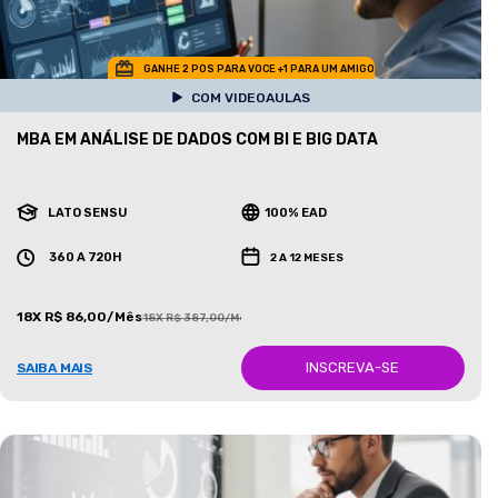
GANHE 2 POS PARA VOCE +1 PARA UM AMIGO
COM VIDEOAULAS
MBA EM ANÁLISE DE DADOS COM BI E BIG DATA
LATO SENSU
100% EAD
360 A 720H
2 A 12 MESES
18X R$ 86,00/Mês
18X R$ 387,00/Mês
INSCREVA-SE
SAIBA MAIS