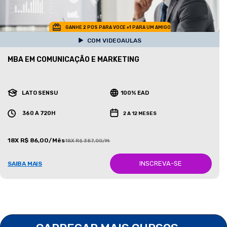
GANHE 2 POS PARA VOCE +1 PARA UM AMIGO
COM VIDEOAULAS
MBA EM COMUNICAÇÃO E MARKETING
LATO SENSU
100% EAD
360 A 720H
2 A 12 MESES
18X R$ 86,00/Mês
18X R$ 387,00/Mês
INSCREVA-SE
SAIBA MAIS