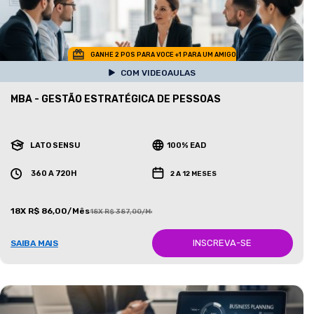
GANHE 2 POS PARA VOCE +1 PARA UM AMIGO
COM VIDEOAULAS
MBA - GESTÃO ESTRATÉGICA DE PESSOAS
LATO SENSU
100% EAD
360 A 720H
2 A 12 MESES
18X R$ 86,00/Mês
18X R$ 387,00/Mês
INSCREVA-SE
SAIBA MAIS