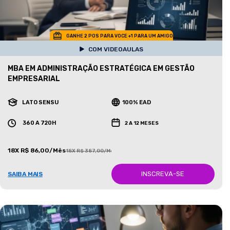
GANHE 2 POS PARA VOCE +1 PARA UM AMIGO
COM VIDEOAULAS
MBA EM ADMINISTRAÇÃO ESTRATÉGICA EM GESTÃO
EMPRESARIAL
LATO SENSU
100% EAD
360 A 720H
2 A 12 MESES
18X R$ 86,00/Mês
18X R$ 387,00/Mês
INSCREVA-SE
SAIBA MAIS