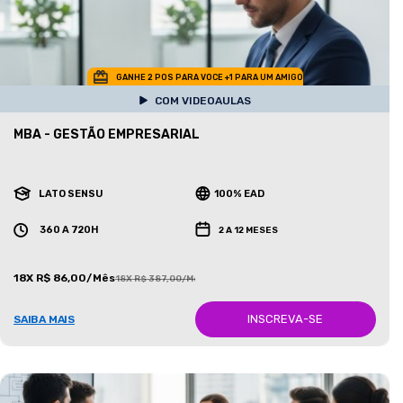
GANHE 2 POS PARA VOCE +1 PARA UM AMIGO
COM VIDEOAULAS
MBA - GESTÃO EMPRESARIAL
LATO SENSU
100% EAD
360 A 720H
2 A 12 MESES
18X R$ 86,00/Mês
18X R$ 387,00/Mês
INSCREVA-SE
SAIBA MAIS